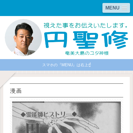
MENU
スマホの『MENU』は右上☝
漫画